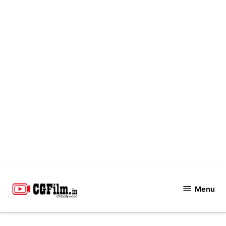
Skip
to
Menu
CGFilm.IN
content