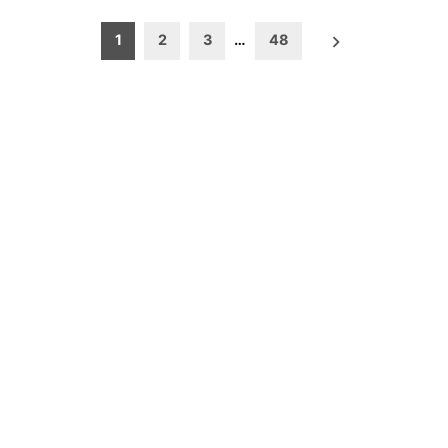
Posts
1
2
3
…
48
pagination