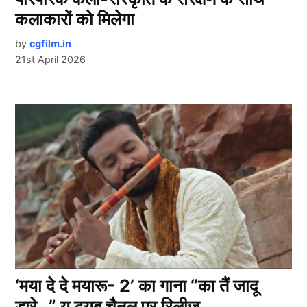
कलाकारों को मिलेगा
by
cgfilm.in
21st April 2026
‘मया दे दे मयारू- 2’ का गाना “का तैं जादू
डारे…” यू ट्यूब चैनल पर रिलीज़