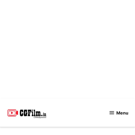
Skip
to
Menu
CGFilm.IN
content