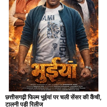
छत्तीसगढ़ी फिल्म भुईयां पर चली सेंसर की कैंची,
टालनी पड़ी रिलीज