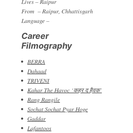
Lives – Raipur
From – Raipur, Chhattisgarh
Language –
Career
Filmography
BERRA
Dahaad
TRIVENI
Kahar The Havoc ‘कहर द हैवक’
Rang Rangile
Sochat Sochat Pyar Hoge
Gaddar
Lafantoos