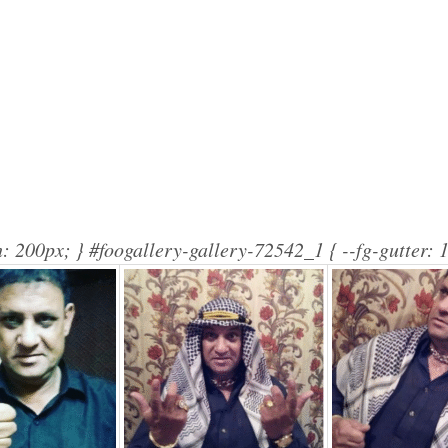
: 200px; } #foogallery-gallery-72542_1 { --fg-gutter: 