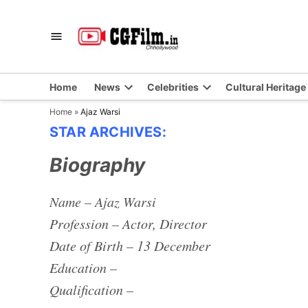
Skip
to
CGFilm.IN
Chhollywood
content
Home
News
Celebrities
Cultural Heritage
Home
»
Ajaz Warsi
STAR ARCHIVES:
Biography
Name – Ajaz Warsi
Profession – Actor, Director
Date of Birth –
13 December
Education –
Qualification –