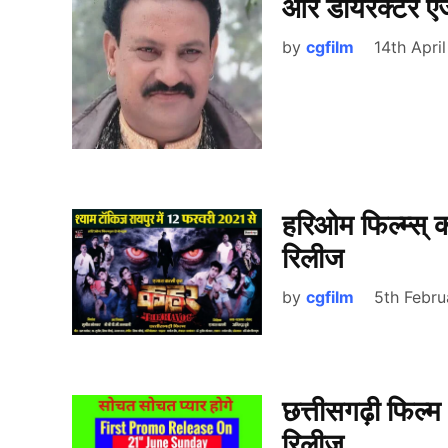
और डायरेक्टर ए
by
cgfilm
14th Apri
हरिओम फिल्म्स् 
रिलीज
by
cgfilm
5th Febru
छत्तीसगढ़ी फिल्म
रिलीज…