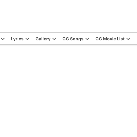
Lyrics
Gallery
CG Songs
CG Movie List