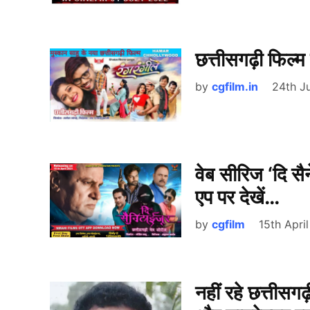
छत्तीसगढ़ी फिल्म
by
cgfilm.in
24th J
वेब सीरिज ‘दि स
एप पर देखें…
by
cgfilm
15th Apri
नहीं रहे छत्तीसगढ