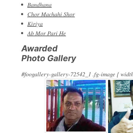
Bandhana
Chor Machahi Shor
Kiriya
Ab Mor Pari He
Awarded
Photo Gallery
#foogallery-gallery-72542_1 .fg-image { width