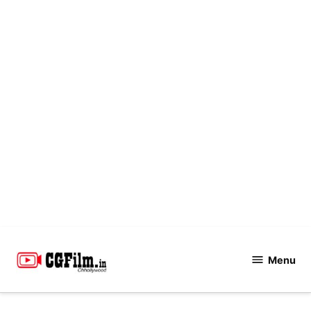
Skip
to
Menu
CGFilm.IN
content