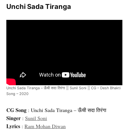
Unchi Sada Tiranga
Unchi Sada Tiranga – ऊँची सदा तिरंगा || Sunil Soni || CG – Desh Bhakti
Song – 2020
CG Song
: Unchi Sada Tiranga – ऊँची सदा तिरंगा
Singer
:
Sunil Soni
Lyrics
:
Ram Mohan Diwan