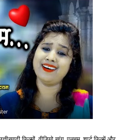
ter
ीसगढ़ी फिल्मों, वीडियो सांग, एलबम, शार्ट फिल्में और