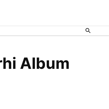
Open
Search
rhi Album