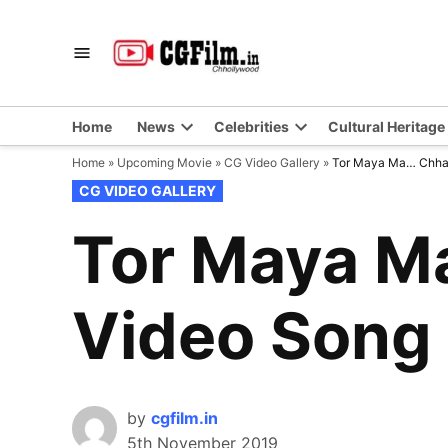
Skip
to
CGFilm.IN
Chhollywood
content
Home
News
Celebrities
Cultural Heritage
Home
»
Upcoming Movie
»
CG Video Gallery
»
Tor Maya Ma… Chhat
POSTED
CG VIDEO GALLERY
IN
Tor Maya M
Video Song
by
cgfilm.in
5th November 2019