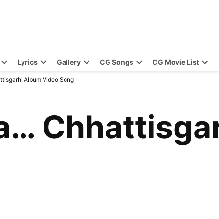
Lyrics
Gallery
CG Songs
CG Movie List
tisgarhi Album Video Song
a… Chhattisga