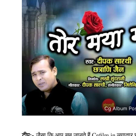
Cg Album Pos
टीप:-
जैसा कि आप सब जानते हैं Cgfilm.in लगातार छत्त