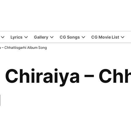
Lyrics
Gallery
CG Songs
CG Movie List
a – Chhattisgarhi Album Song
 Chiraiya – Ch
g