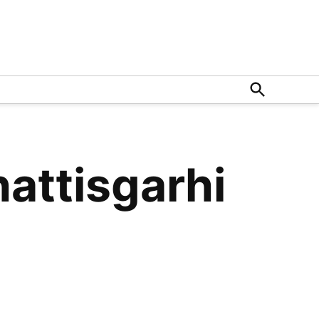
Open
Search
hattisgarhi