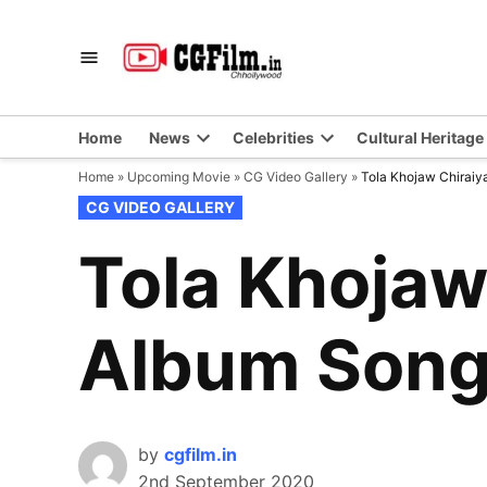
Skip
to
CGFilm.IN
Chhollywood
content
Home
News
Celebrities
Cultural Heritage
Home
»
Upcoming Movie
»
CG Video Gallery
»
Tola Khojaw Chiraiy
POSTED
CG VIDEO GALLERY
IN
Tola Khojaw
Album Son
by
cgfilm.in
2nd September 2020