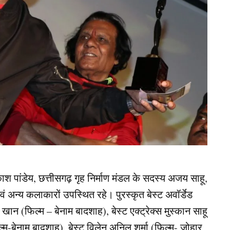
काश पांडेय, छत्तीसगढ़ गृह निर्माण मंडल के सदस्य अजय साहू,
ंह एवं अन्य कलाकारों उपस्थित रहे। पुरस्कृत बेस्ट अवॉर्डेड
ण खान (फिल्म – बेनाम बादशाह), बेस्ट एक्ट्रेक्स मुस्कान साहू
ल्म-बेनाम बादशाह), बेस्ट विलेन अनिल शर्मा (फिल्म- जोहार