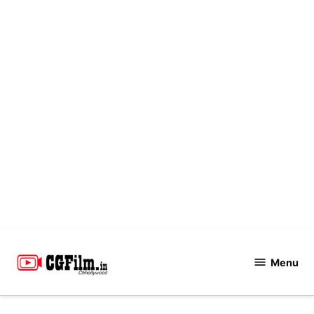
Skip
to
Menu
CGFilm.IN
content