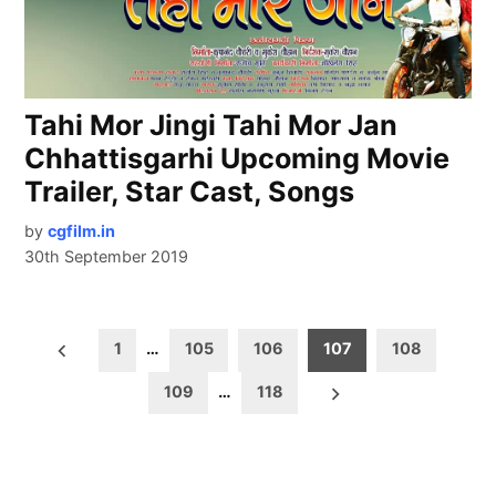
Tahi Mor Jingi Tahi Mor Jan
Chhattisgarhi Upcoming Movie
Trailer, Star Cast, Songs
by
cgfilm.in
30th September 2019
Posts
1
…
105
106
107
108
pagination
109
…
118