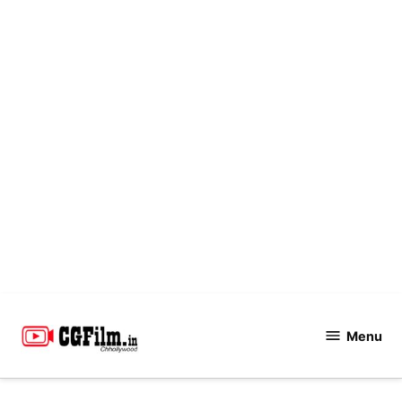
Skip
to
Menu
CGFilm.IN
content