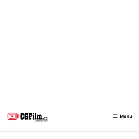
Skip
to
Menu
CGFilm.IN
content