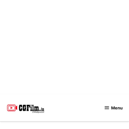
Skip
to
Menu
CGFilm.IN
content