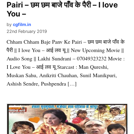
Pairi – छम छम बाजे पाँव के पैरी – I love
You –
by
cgfilm.in
22nd February 2019
Chham Chham Baje Panv Ke Pairi – छम छम बाजे पाँव के
पैरी || I love You – आई लव यू || New Upcoming Movie ||
Audio Song || Lakhi Sundrani – 07049323232 Movie :
I Love You – आई लव यू Starcast : Man Qureshi,
Muskan Sahu, Anikriti Chauhan, Sunil Manikpuri,
Ashish Sendre, Pushpendra […]