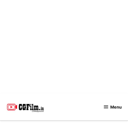
Skip
to
Menu
CGFilm.IN
content