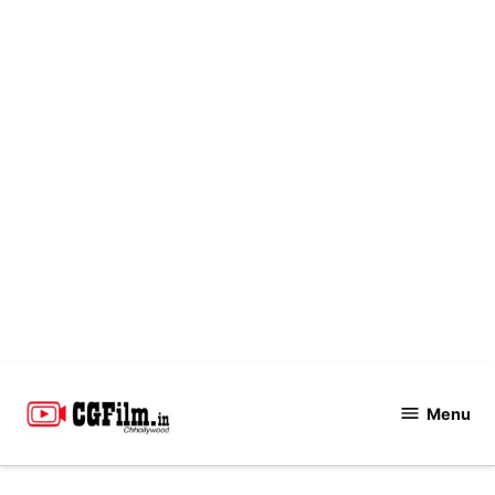
Skip
to
Menu
CGFilm.IN
content