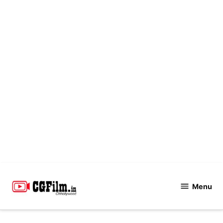
Skip
to
Menu
CGFilm.IN
content