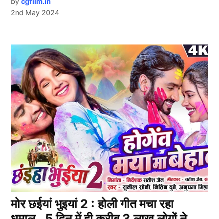
by
cgfilm.in
2nd May 2024
मोर छईयां भुइयां 2 : होली गीत मचा रहा
धमाल…5 दिन में ही करीब 3 लाख लोगों ने