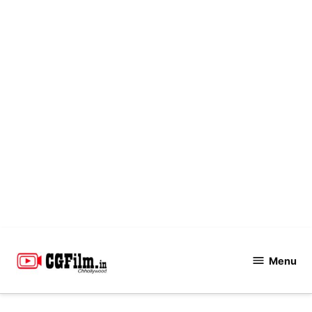
Skip
to
Menu
CGFilm.IN
content