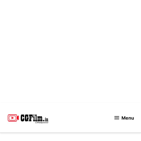
Skip
to
Menu
CGFilm.IN
content