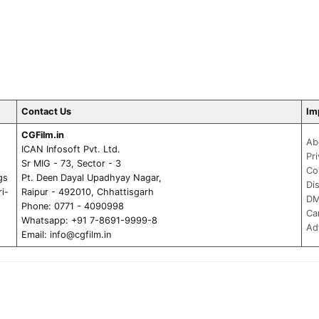
Contact Us
Im
CGFilm.in
Ab
ICAN Infosoft Pvt. Ltd.
Pr
Sr MIG - 73, Sector - 3
Co
gs
Pt. Deen Dayal Upadhyay Nagar,
Di
ri-
Raipur - 492010, Chhattisgarh
DM
Phone: 0771 - 4090998
Ca
Whatsapp: +91 7-8691-9999-8
Ad
Email:
info@cgfilm.in
com
My Sarkari Naukri
IndCareer