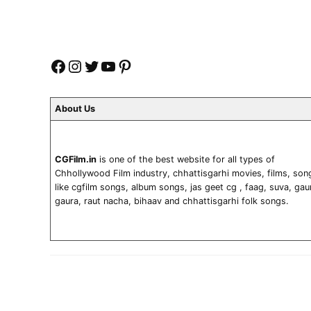
Facebook
Instagram
Twitter
YouTube
Pinterest
About Us
CGFilm.in
is one of the best website for all types of
Chhollywood Film industry, chhattisgarhi movies, films, son
like cgfilm songs, album songs, jas geet cg , faag, suva, gau
gaura, raut nacha, bihaav and chhattisgarhi folk songs.
Network Sites
CGFilm.in
Joharcg.com
ElectionMS.com
SKOLite.