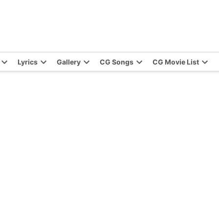
Lyrics
Gallery
CG Songs
CG Movie List