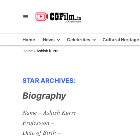
Skip
to
CGFilm.IN
Chhollywood
content
Home
News
Celebrities
Cultural Heritage
Home
»
Ashish Kurre
STAR ARCHIVES:
Biography
Name – Ashish Kurre
Profession –
Date of Birth –