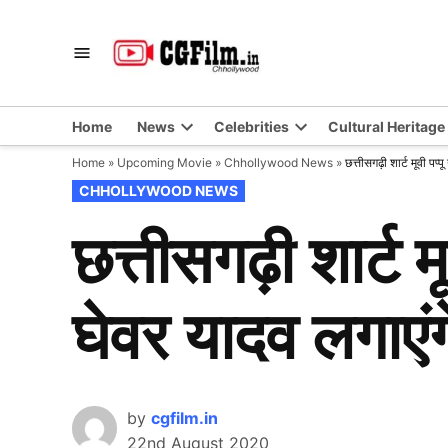
Skip
to
CGFilm.IN
Chhollywood
content
Home
News
Celebrities
Cultural Heritage
Home
»
Upcoming Movie
»
Chhollywood News
»
छत्तीसगढ़ी शार्ट मूवी प
POSTED
CHHOLLYWOOD NEWS
IN
छत्तीसगढ़ी शार्ट म
घेवर यादव लगाएं
by
cgfilm.in
22nd August 2020