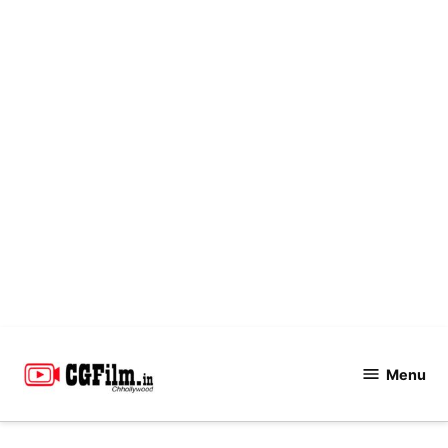
Skip
to
Menu
CGFilm.IN
content