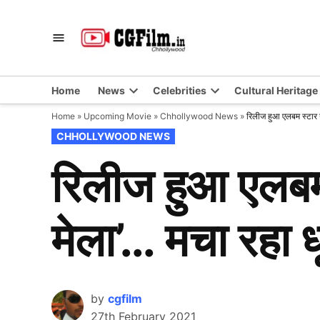
Skip
to
CGFilm.IN
Chhollywood
content
Home
News
Celebrities
Cultural Heritage
Home
»
Upcoming Movie
»
Chhollywood News
»
रिलीज हुआ एलबम स्टार ग
POSTED
CHHOLLYWOOD NEWS
IN
रिलीज हुआ एलबम 
मेला’… मचा रहा ध
by
cgfilm
27th February 2021