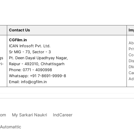
Contact Us
Im
CGFilm.in
Ab
ICAN Infosoft Pvt. Ltd.
Pr
Sr MIG - 73, Sector - 3
Co
gs
Pt. Deen Dayal Upadhyay Nagar,
Di
ri-
Raipur - 492010, Chhattisgarh
DM
Phone: 0771 - 4090998
Ca
Whatsapp: +91 7-8691-9999-8
Ad
Email:
info@cgfilm.in
com
My Sarkari Naukri
IndCareer
Automattic