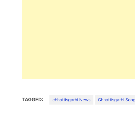
TAGGED:
chhattisgarhi News
Chhattisgarhi Son