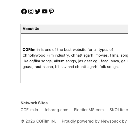
Facebook
Instagram
Twitter
YouTube
Pinterest
About Us
CGFilm.in
is one of the best website for all types of
Chhollywood Film industry, chhattisgarhi movies, films, son
like cgfilm songs, album songs, jas geet cg , faag, suva, gau
gaura, raut nacha, bihaav and chhattisgarhi folk songs.
Network Sites
CGFilm.in
Joharcg.com
ElectionMS.com
SKOLite.
© 2026 CGFilm.IN.
Proudly powered by Newspack by 