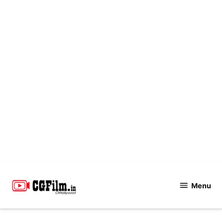
Skip
to
Menu
CGFilm.IN
content