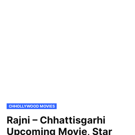
POSTED
CHHOLLYWOOD MOVIES
IN
Rajni – Chhattisgarhi
Upcoming Movie, Star