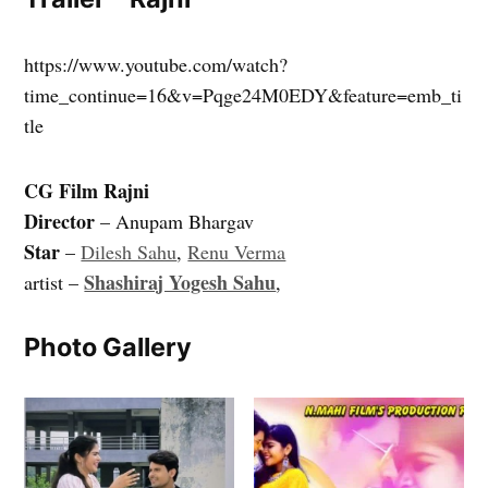
https://www.youtube.com/watch?
time_continue=16&v=Pqge24M0EDY&feature=emb_ti
tle
CG Film Rajni
Director
– Anupam Bhargav
Star
–
Dilesh Sahu
,
Renu Verma
Shashiraj Yogesh Sahu
artist –
,
Photo Gallery