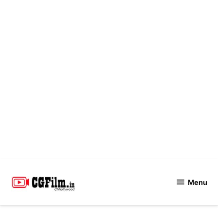
Skip
to
Menu
CGFilm.IN
content