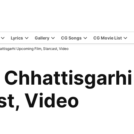
Lyrics
Gallery
CG Songs
CG Movie List
ttisgarhi Upcoming Film, Starcast, Video
 Chhattisgarh
st, Video