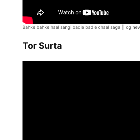
Bahke bahke haal sangi badle badle chaal saga || cg ne
Tor Surta