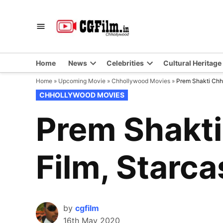
Skip
to
CGFilm.IN
Chhollywood
content
Home
News
Celebrities
Cultural Heritage
Home
»
Upcoming Movie
»
Chhollywood Movies
»
Prem Shakti Chha
POSTED
CHHOLLYWOOD MOVIES
IN
Prem Shakti
Film, Starca
by
cgfilm
16th May 2020