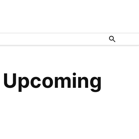
Open
Search
i Upcoming