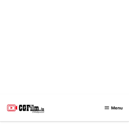
Skip
to
Menu
CGFilm.IN
content