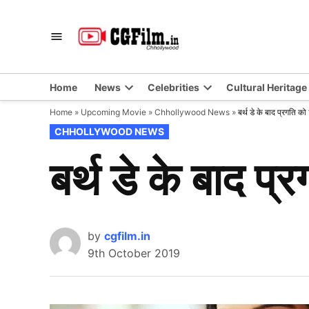
Skip
to
CGFilm.IN
Chhollywood
content
Home
News
Celebrities
Cultural Heritage
Home
»
Upcoming Movie
»
Chhollywood News
»
बर्थ डे के बाद प्रगति क
POSTED
CHHOLLYWOOD NEWS
IN
बर्थ डे के बाद प
by
cgfilm.in
9th October 2019