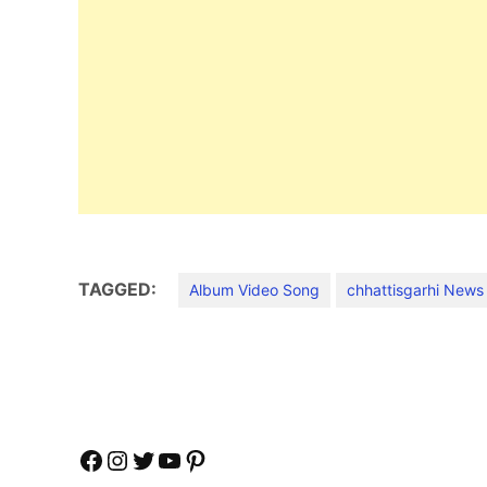
TAGGED:
Album Video Song
chhattisgarhi News
Facebook
Instagram
Twitter
YouTube
Pinterest