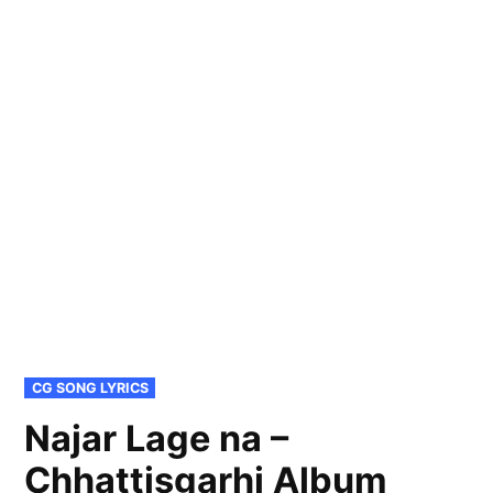
POSTED
CG SONG LYRICS
IN
Najar Lage na –
Chhattisgarhi Album