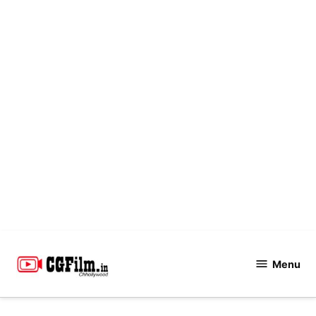
Skip
to
Menu
CGFilm.IN
content