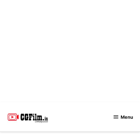
Skip
to
Menu
CGFilm.IN
content