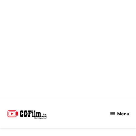
Skip
to
Menu
CGFilm.IN
content