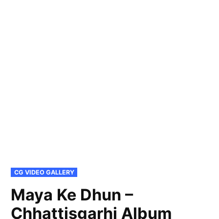
POSTED
CG VIDEO GALLERY
IN
Maya Ke Dhun –
Chhattisgarhi Album