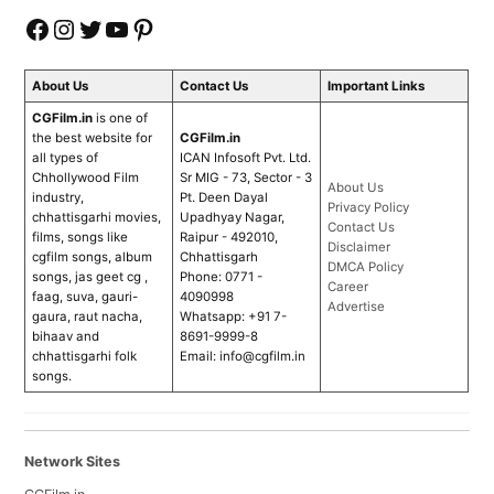
Facebook
Instagram
Twitter
YouTube
Pinterest
About Us
Contact Us
Important Links
CGFilm.in
is one of
the best website for
CGFilm.in
all types of
ICAN Infosoft Pvt. Ltd.
Chhollywood Film
Sr MIG - 73, Sector - 3
About Us
industry,
Pt. Deen Dayal
Privacy Policy
chhattisgarhi movies,
Upadhyay Nagar,
Contact Us
films, songs like
Raipur - 492010,
Disclaimer
cgfilm songs, album
Chhattisgarh
DMCA Policy
songs, jas geet cg ,
Phone: 0771 -
Career
faag, suva, gauri-
4090998
Advertise
gaura, raut nacha,
Whatsapp: +91 7-
bihaav and
8691-9999-8
chhattisgarhi folk
Email:
info@cgfilm.in
songs.
Network Sites