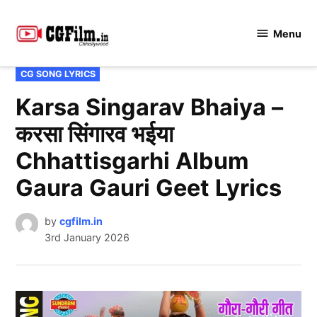
Skip
to
Menu
CGFilm.IN
content
POSTED
CG SONG LYRICS
IN
Karsa Singarav Bhaiya –
करसा सिंगारव भईया
Chhattisgarhi Album
Gaura Gauri Geet Lyrics
by
cgfilm.in
3rd January 2026