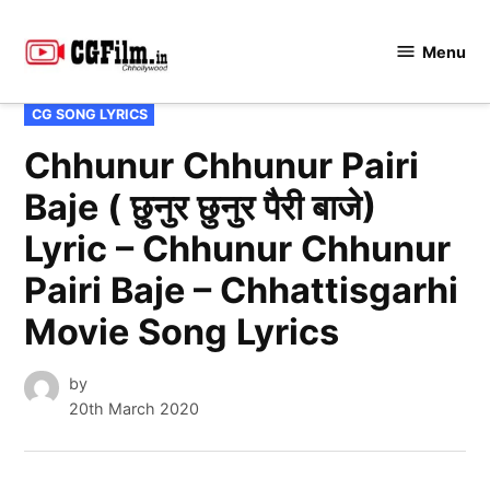
Skip
to
Menu
CGFilm.IN
content
POSTED
CG SONG LYRICS
IN
Chhunur Chhunur Pairi
Baje ( छुनुर छुनुर पैरी बाजे)
Lyric – Chhunur Chhunur
Pairi Baje – Chhattisgarhi
Movie Song Lyrics
by
20th March 2020