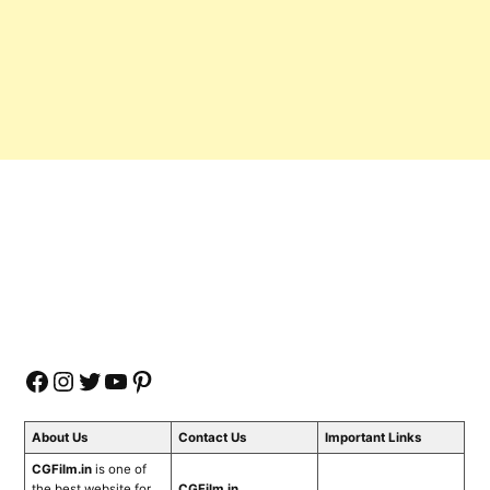
Facebook
Instagram
Twitter
YouTube
Pinterest
About Us
Contact Us
Important Links
CGFilm.in
is one of
the best website for
CGFilm.in