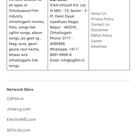
all types of
ICAN Infosoft Pvt. Ltd.
Chhollywood Film
Sr MIG - 73, Sector - 3
About Us
industry,
Pt. Deen Dayal
Privacy Policy
chhattisgarhi movies,
Upadhyay Nagar,
Contact Us
films, songs like
Raipur - 492010,
Disclaimer
cgfilm songs, album
Chhattisgarh
DMCA Policy
songs, jas geet cg ,
Phone: 0771 -
Career
faag, suva, gauri-
4090998
Advertise
gaura, raut nacha,
Whatsapp: +91 7-
bihaav and
8691-9999-8
chhattisgarhi folk
Email:
info@cgfilm.in
songs.
Network Sites
CGFilm.in
Joharcg.com
ElectionMS.com
SKOLite.com