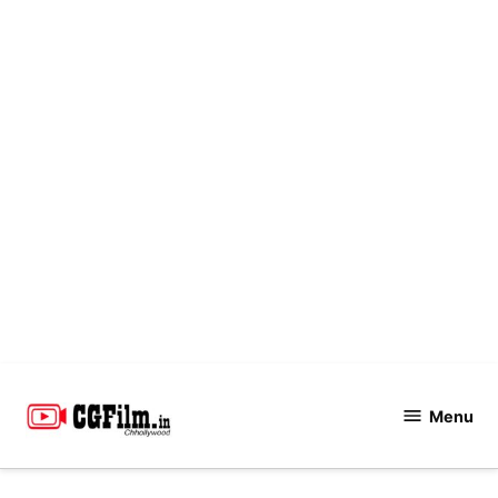
Skip
to
Menu
CGFilm.IN
content