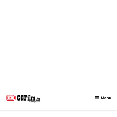
Skip
to
Menu
CGFilm.IN
content