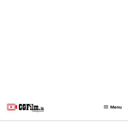
Skip
to
Menu
CGFilm.IN
content