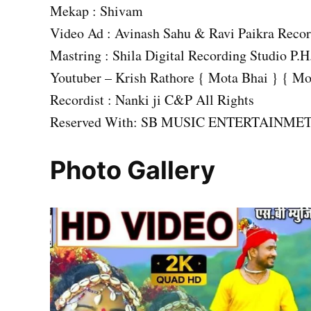
Mekap : Shivam
Video Ad : Avinash Sahu & Ravi Paikra Reco
Mastring : Shila Digital Recording Studio P
Youtuber – Krish Rathore { Mota Bhai } { M
Recordist : Nanki ji C&P All Rights
Reserved With: SB MUSIC ENTERTAINMETS 
Photo Gallery