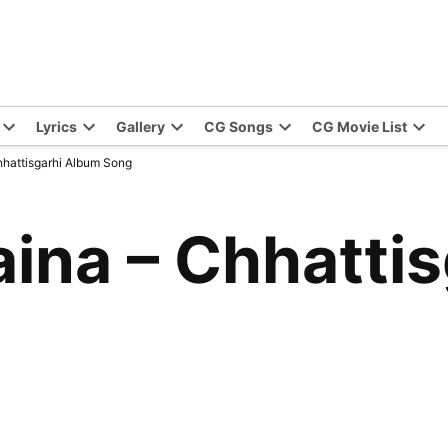
Lyrics
Gallery
CG Songs
CG Movie List
hhattisgarhi Album Song
aina – Chhatti