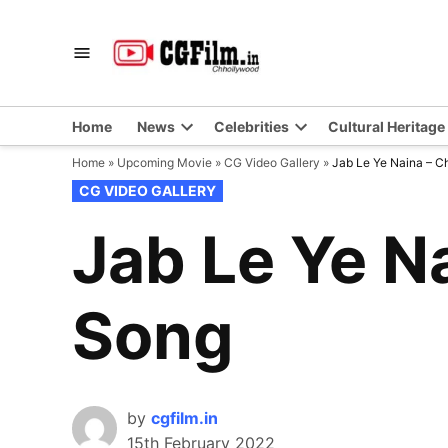
Skip
to
CGFilm.IN
Chhollywood
content
Home
News
Celebrities
Cultural Heritage
Home
»
Upcoming Movie
»
CG Video Gallery
»
Jab Le Ye Naina – C
POSTED
CG VIDEO GALLERY
IN
Jab Le Ye N
Song
by
cgfilm.in
15th February 2022