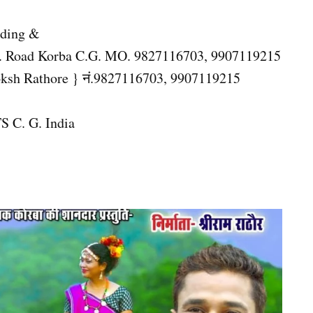
rding &
.H. Road Korba C.G. MO. 9827116703, 9907119215
oksh Rathore } नं.9827116703, 9907119215
C. G. India