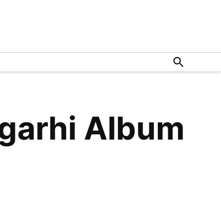
Open
Search
sgarhi Album