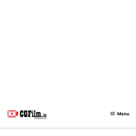
Skip
to
Menu
CGFilm.IN
content