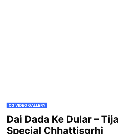
POSTED
CG VIDEO GALLERY
IN
Dai Dada Ke Dular – Tija
Special Chhattisgrhi