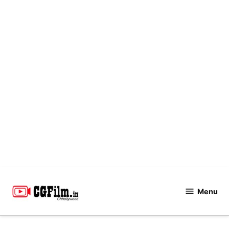
Skip
to
Menu
CGFilm.IN
content