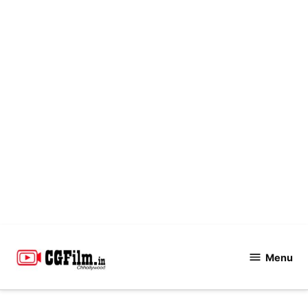
Skip
to
Menu
CGFilm.IN
content