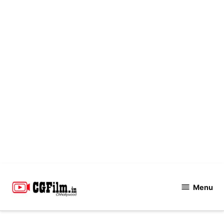
Skip
to
Menu
CGFilm.IN
content