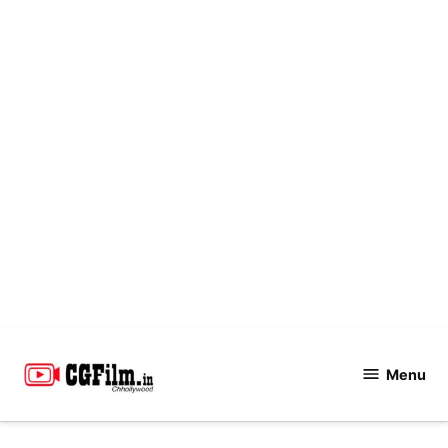
Skip
to
Menu
CGFilm.IN
content