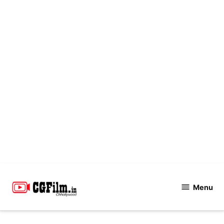
Skip
to
Menu
CGFilm.IN
content