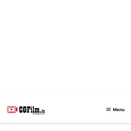
Skip
to
Menu
CGFilm.IN
content