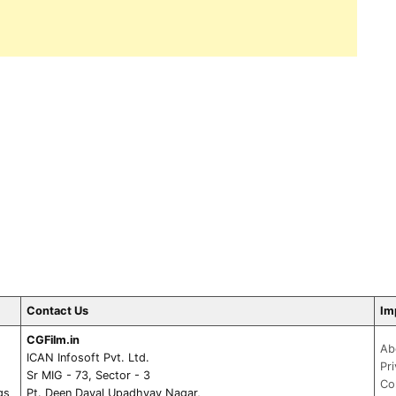
Contact Us
Im
CGFilm.in
Ab
ICAN Infosoft Pvt. Ltd.
Pr
Sr MIG - 73, Sector - 3
Co
gs
Pt. Deen Dayal Upadhyay Nagar,