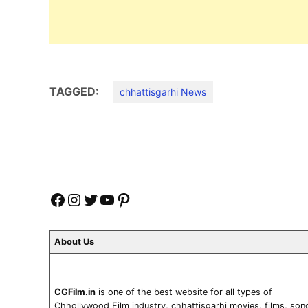
TAGGED:
chhattisgarhi News
Facebook
Instagram
Twitter
YouTube
Pinterest
About Us
CGFilm.in
is one of the best website for all types of
Chhollywood Film industry, chhattisgarhi movies, films, son