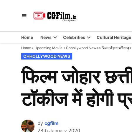
Skip
to
CGFilm.IN
Chhollywood
content
Home
News
Celebrities
Cultural Heritage
Home
»
Upcoming Movie
»
Chhollywood News
»
फिल्म जोहार छत्तीसगढ़ 
POSTED
CHHOLLYWOOD NEWS
IN
फिल्म जोहार छत
टॉकीज में होगी प
by
cgfilm
28th January 2020