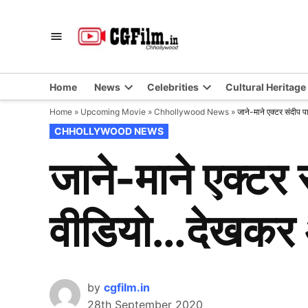
Skip
to
CGFilm.IN
Chhollywood
content
Home
News
Celebrities
Cultural Heritage
Home
»
Upcoming Movie
»
Chhollywood News
»
जाने-माने एक्टर संदीप 
POSTED
CHHOLLYWOOD NEWS
IN
जाने-माने एक्टर
वीडियो…देखकर आ
by
cgfilm.in
28th September 2020