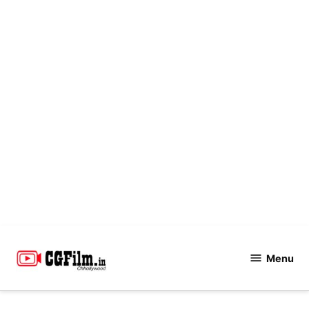
Skip
to
Menu
CGFilm.IN
content