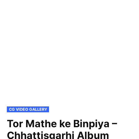
POSTED
CG VIDEO GALLERY
IN
Tor Mathe ke Binpiya –
Chhattisgarhi Album