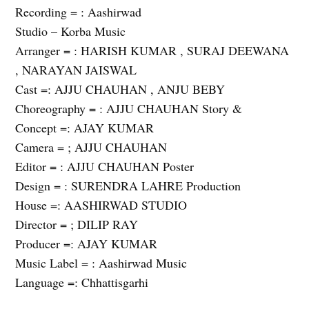
Recording = : Aashirwad
Studio – Korba Music
Arranger = : HARISH KUMAR , SURAJ DEEWANA
, NARAYAN JAISWAL
Cast =: AJJU CHAUHAN , ANJU BEBY
Choreography = : AJJU CHAUHAN Story &
Concept =: AJAY KUMAR
Camera = ; AJJU CHAUHAN
Editor = : AJJU CHAUHAN Poster
Design = : SURENDRA LAHRE Production
House =: AASHIRWAD STUDIO
Director = ; DILIP RAY
Producer =: AJAY KUMAR
Music Label = : Aashirwad Music
Language =: Chhattisgarhi