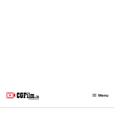
Skip
to
Menu
CGFilm.IN
content