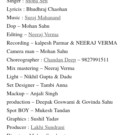
Singer :
Mona Sen
Lyricis : Bhudhraj Chaohan
Music :
Suraj Mahanand
Dop – Mohan Sahu
Editing –
Neeraj Verma
Recording – kalpesh Parmar & NEERAJ VERMA
Camera man – Mohan Sahu
Choreographer :
Chandan Deep
– 9827991511
Mix mastering – Neeraj Verma
Light – Nikhil Gupta & Dadu
Set Designer – Tambi Anna
Mackup – Anjali Singh
production – Deepak Goswami & Govinda Sahu
Spot BOY – Mukesh Tandan
Graphics : Sushil Yadav
Producer :
Lakhi Sundrani