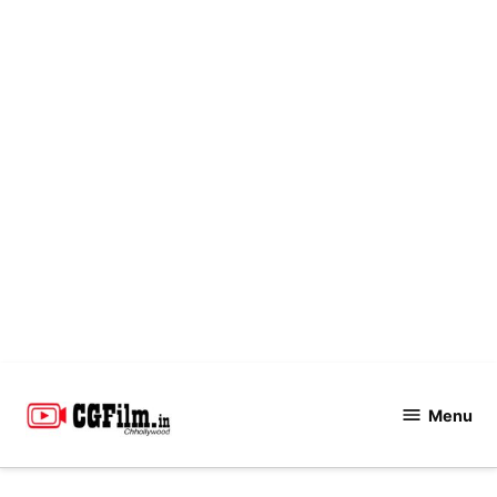
Skip
to
Menu
CGFilm.IN
content