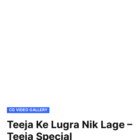
POSTED
CG VIDEO GALLERY
IN
Teeja Ke Lugra Nik Lage –
Teeja Special