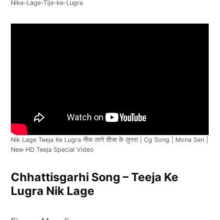
Nike-Lage-Tija-ke-Lugra
Nik Lage Teeja Ke Lugra नीक लागे तीजा के लुगरा | Cg Song | Mona Sen |
New HD Teeja Special Video
Chhattisgarhi Song – Teeja Ke
Lugra Nik Lage