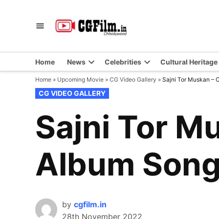
Skip
to
CGFilm.IN
Chhollywood
content
Home
News
Celebrities
Cultural Heritage
Home
»
Upcoming Movie
»
CG Video Gallery
»
Sajni Tor Muskan – 
POSTED
CG VIDEO GALLERY
IN
Sajni Tor M
Album Son
by
cgfilm.in
28th November 2022