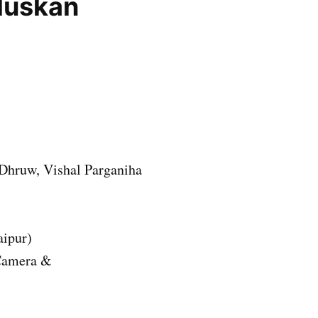
Muskan
 Dhruw, Vishal Parganiha
aipur)
Camera &