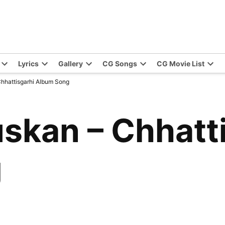
Lyrics
Gallery
CG Songs
CG Movie List
Chhattisgarhi Album Song
uskan – Chhatt
g