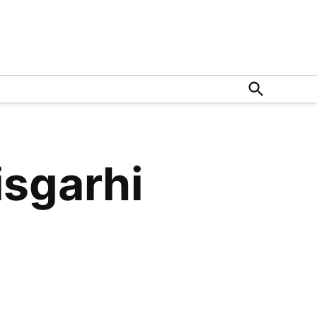
Open
Search
isgarhi