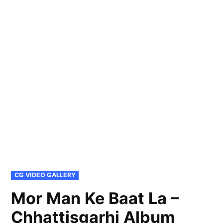
POSTED
CG VIDEO GALLERY
IN
Mor Man Ke Baat La –
Chhattisgarhi Album