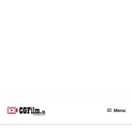
Skip
to
Menu
CGFilm.IN
content