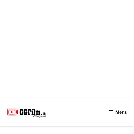
Skip
to
Menu
CGFilm.IN
content