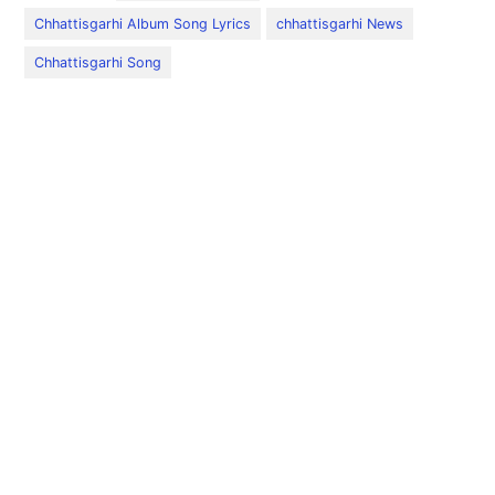
Chhattisgarhi Album Song Lyrics
chhattisgarhi News
Chhattisgarhi Song